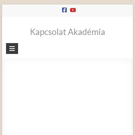
Skip
to
content
Kapcsolat Akadémia