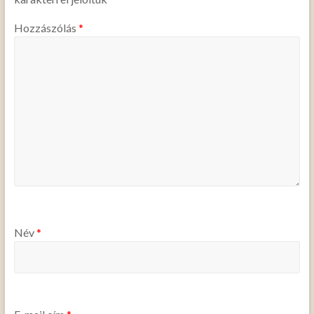
Hozzászólás
*
Név
*