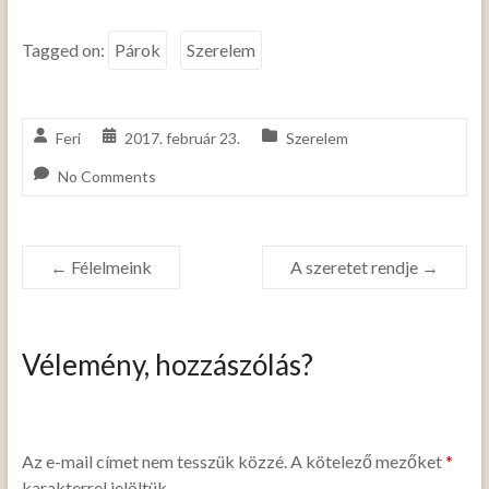
Tagged on:
Párok
Szerelem
Feri
2017. február 23.
Szerelem
No Comments
←
Félelmeink
A szeretet rendje
→
Vélemény, hozzászólás?
Az e-mail címet nem tesszük közzé.
A kötelező mezőket
*
karakterrel jelöltük