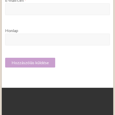
E-mail cím
*
Honlap