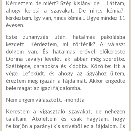
Kérdeztem, de miért? Szép kislány, de…. Láttam,
ahogy keresi a szavakat. De nincs kémia?-
kérdeztem. Így van, nincs kémia… Ugye mindez 11
évesen.
Este zuhanyzás után, hatalmas pakolásba
kezdett. Kérdeztem, mi történik? A válasz:
dolgom van. És hatalmas erővel előkereste
Dorina tavalyi levelét, aki abban még szerette.
Széttépte, darabokra és kidobta. Közölte: itt a
vége. Lefeküdt, és ahogy az ágyához ültem,
éreztem meg igazán a fájdalmát. Akkor engedte
bele magát az igazi fájdalomba.
Nem engem választott. –mondta
Kerestem a vigasztaló szavakat, de nehezen
találtam. Átöleltem és csak hagytam, hogy
feltörjön a parányi kis szívéből ez a fájdalom. És