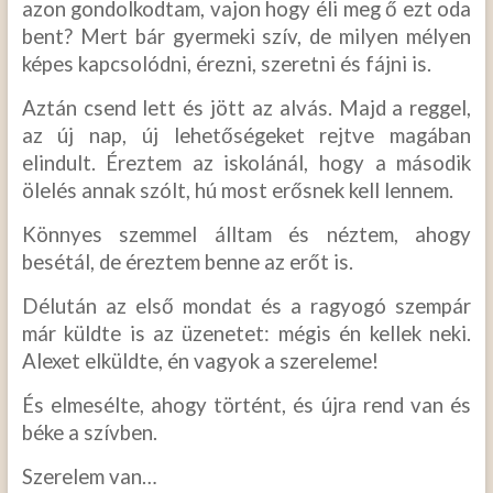
azon gondolkodtam, vajon hogy éli meg ő ezt oda
bent? Mert bár gyermeki szív, de milyen mélyen
képes kapcsolódni, érezni, szeretni és fájni is.
Aztán csend lett és jött az alvás. Majd a reggel,
az új nap, új lehetőségeket rejtve magában
elindult. Éreztem az iskolánál, hogy a második
ölelés annak szólt, hú most erősnek kell lennem.
Könnyes szemmel álltam és néztem, ahogy
besétál, de éreztem benne az erőt is.
Délután az első mondat és a ragyogó szempár
már küldte is az üzenetet: mégis én kellek neki.
Alexet elküldte, én vagyok a szereleme!
És elmesélte, ahogy történt, és újra rend van és
béke a szívben.
Szerelem van…