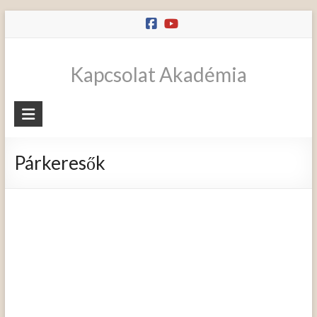
Skip
to
content
Kapcsolat Akadémia
Párkeresők