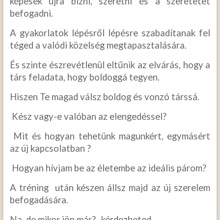
képesek újra bízni, szeretni és a szeretetet
befogadni.
A gyakorlatok lépésről lépésre szabadítanak fel
téged a valódi közelség megtapasztalására.
És szinte észrevétlenül eltűnik az elvárás, hogy a
társ feladata, hogy boldoggá tegyen.
Hiszen Te magad válsz boldog és vonzó társsá.
Kész vagy-e valóban az elengedéssel?
Mit és hogyan tehetünk magunkért, egymásért
az új kapcsolatban ?
Hogyan hívjam be az életembe az ideális párom?
A tréning után készen állsz majd az új szerelem
befogadására.
Na, de mikor jön már? -kérdezheted.