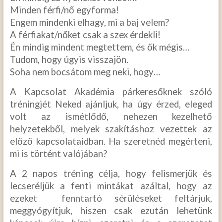
Minden férfi/nő egyforma!
Engem mindenki elhagy, mi a baj velem?
A férfiakat/nőket csak a szex érdekli!
Én mindig mindent megtettem, és ők mégis…
Tudom, hogy úgyis visszajön.
Soha nem bocsátom meg neki, hogy…
A Kapcsolat Akadémia párkeresőknek szóló
tréningjét Neked ajánljuk, ha úgy érzed, eleged
volt az ismétlődő, nehezen kezelhető
helyzetekből, melyek szakításhoz vezettek az
előző kapcsolataidban. Ha szeretnéd megérteni,
mi is történt valójában?
A 2 napos tréning célja, hogy felismerjük és
lecseréljük a fenti mintákat azáltal, hogy az
ezeket fenntartó sérüléseket feltárjuk,
meggyógyítjuk, hiszen csak ezután lehetünk