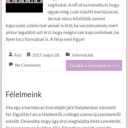
segítsünk. A nő sírva mondta el, hogy
ugyan még csak másfél éve házasok,
de már nincs közöttük semmi
kapcsolat, szinte már annak is örül, ha veszekszenek, mert
akkor legalább azt érzi, hogy mégiscsak kapcsolódnak, ha
ilyen torz formában is. A férje nem figyel
Feri
2017. május 28.
Információk
No Comments
Tovább a részletekre >>>
Félelmeink
Ma egy a harmincas évei elején járó fiatalember keresett
fel. Elgyötört arca félelemről, csillogó szeme új szerelemről
mesélt. Elmondta, hogy úgy érzi megtalálta élete szerelmét,
és most nagyon boldog, DE! Állandóan amiatt aggódik,