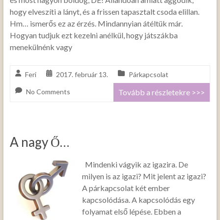
hogy elveszíti a lányt, és a frissen tapasztalt csoda elillan.
Hm… ismerős ez az érzés. Mindannyian átéltük már.
Hogyan tudjuk ezt kezelni anélkül, hogy játszákba
menekülnénk vagy
Feri
2017. február 13.
Párkapcsolat
No Comments
Tovább a részletekre >>>
A nagy Ő…
Mindenki vágyik az igazira. De
milyen is az igazi? Mit jelent az igazi?
A párkapcsolat két ember
kapcsolódása. A kapcsolódás egy
folyamat első lépése. Ebben a