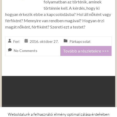
folyamatban az történik, aminek
történnie kell. A kérdés, hogy ki
hogyan érkezik ebbe a kapcsolódásba? Hol áll nőként vagy
férfiként? Mennyire van rendben magával? Hogyan érzi
magát nőként, férfiként? Szereti ezt a testet?
Feri
2016. október 27.
Párkapcsolat
No Comments
Tovább a részletekre >>>
Weboldalunk a felhasználói élmény optimalizálása érdekében
Copyright © 2026
Kapcsolat Akadémia