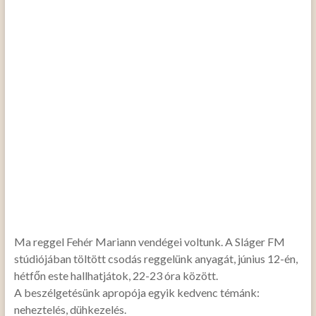
Ma reggel Fehér Mariann vendégei voltunk. A Sláger FM
stúdiójában töltött csodás reggelünk anyagát, június 12-én,
hétfőn este hallhatjátok, 22-23 óra között.
A beszélgetésünk apropója egyik kedvenc témánk:
neheztelés, dühkezelés.