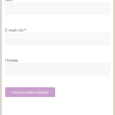
E-mail cím
*
Honlap