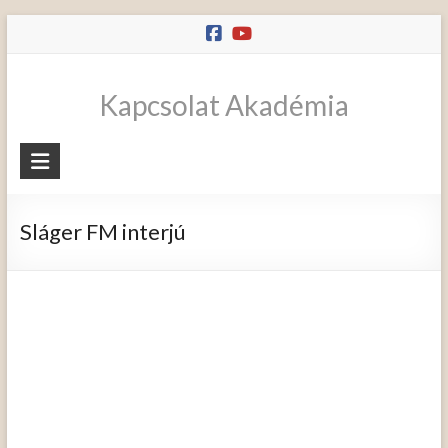
Skip
to
content
Kapcsolat Akadémia
Sláger FM interjú