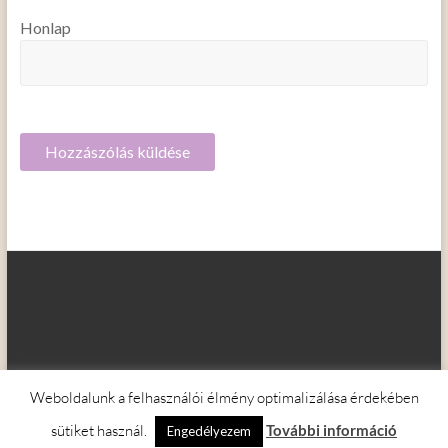
Honlap
Weboldalunk a felhasználói élmény optimalizálása érdekében
Copyright © 2026
Kapcsolat Akadémia
Adatvédelem
ASZF
sütiket használ.
További információ
Engedélyezem