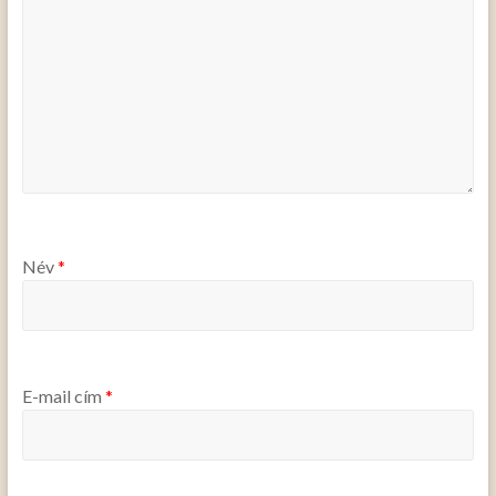
Név
*
E-mail cím
*