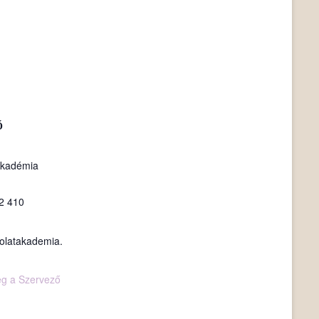
Ő
Akadémia
2 410
olatakademia.
eg a Szervező