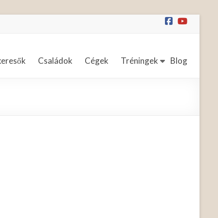
keresők
Családok
Cégek
Tréningek
Blog