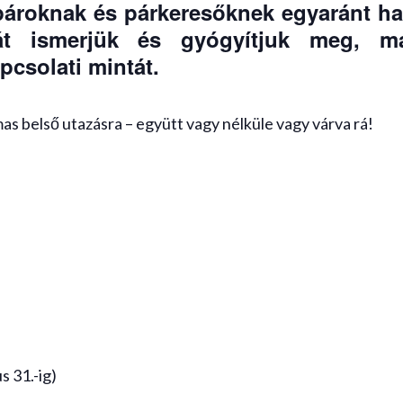
pároknak és párkeresőknek egyaránt ha
ját ismerjük és gyógyítjuk meg, m
csolati mintát.
as belső utazásra – együtt vagy nélküle vagy várva rá!
s 31.-ig)