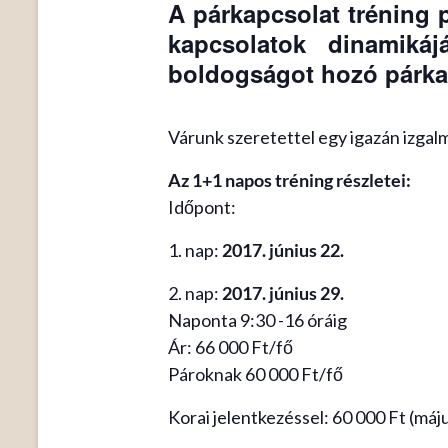
A párkapcsolat tréning 
kapcsolatok dinamiká
boldogságot hozó párkap
Várunk szeretettel egy igazán izgalm
Az 1+1 napos tréning részletei:
Időpont:
1. nap:
2017. június 22.
2. nap:
2017. június 29.
Naponta 9:30 -16 óráig
Ár: 66 000 Ft/fő
Pároknak 60 000 Ft/fő
Korai jelentkezéssel: 60 000 Ft (máju