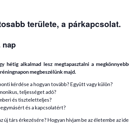
tosabb területe, a párkapcsolat.
. nap
gy hétig alkalmad lesz megtapasztalni a megkönnyebb
 tréningnapon megbeszélünk majd.
zponti kérdése a hogyan tovább? Együtt vagy külön?
rmonikus, teljességet adó?
mberi és tiszteletteljes?
egymásért és a kapcsolatért?
az új társ érkezésére? Hogyan hívjam be az életembe az ide