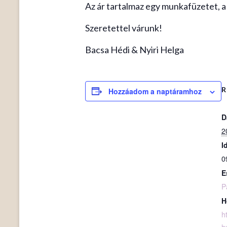
Az ár tartalmaz egy munkafüzetet, a 
Szeretettel várunk!
Bacsa Hédi & Nyiri Helga
R
Hozzáadom a naptáramhoz
D
2
I
0
E
P
H
h
h