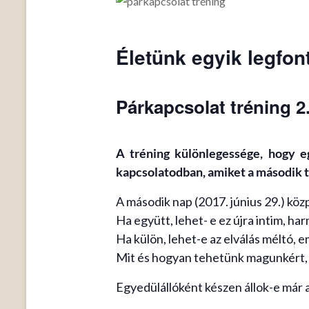
Életünk egyik legfon
Párkapcsolat tréning 2
A tréning különlegessége, hogy e
kapcsolatodban, amiket a második
A második nap (2017. június 29.) kö
Ha együtt, lehet- e ez újra intim, ha
Ha külön, lehet-e az elválás méltó, e
Mit és hogyan tehetünk magunkért, 
Egyedülállóként készen állok-e már 