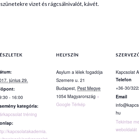
szünetekre vizet és rágcsálnivalót, kávét.
ÉSZLETEK
HELYSZÍN
SZERVEZ
átum:
Asylum a lélek fogadója
Kapcsolat 
Telefon
017. június 29.
Szemere u. 21
+36-30/322
Budapest
,
Pest Megye
dőpont:
1054
Magyarország
+
Email
9:30 - 16:00
Google Térkép
info@kapcs
semény kategória:
hu
árkapcsolat tréning
Tekintse m
onlap:
weboldalát
ttp://kapcsolatakademia.
u/treningek/parkapcsolat