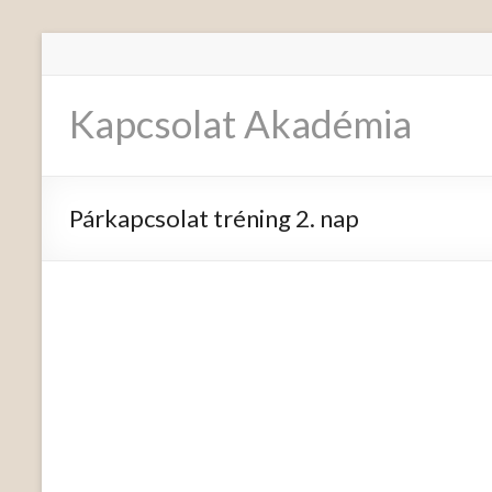
Skip
to
content
Kapcsolat Akadémia
Párkapcsolat tréning 2. nap